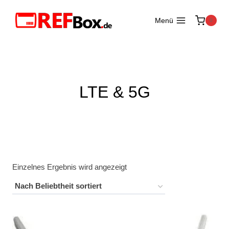
Zum
Inhalt
Menü
0
springen
LTE & 5G
Einzelnes Ergebnis wird angezeigt