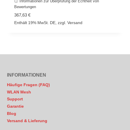
ⓘ
Informationen zur Überprüfung der Echtheit von
Bewertet
mit
Bewertungen
5.00
von 5
367,63
€
Enthält 19% MwSt. DE, zzgl.
Versand
INFORMATIONEN
Häufige Fragen (FAQ)
WLAN Mesh
Support
Garantie
Blog
Versand & Lieferung